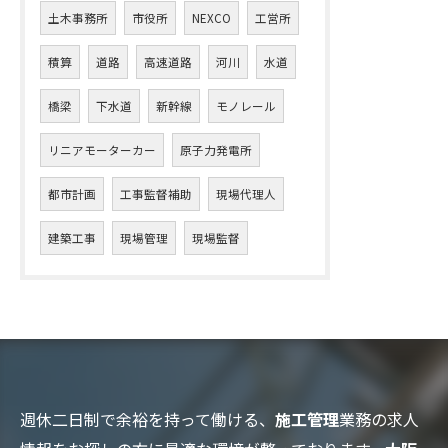
土木事務所
市役所
NEXCO
工営所
積算
道路
高速道路
河川
水道
橋梁
下水道
新幹線
モノレール
リニアモーターカー
原子力発電所
都市計画
工事監督補助
現場代理人
建築工事
現場管理
現場監督
週休二日制で余裕を持って働ける、
施工管理
業務の求人