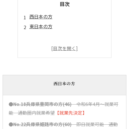
目次
西日本の方
東日本の方
西日本の方
●No.18兵庫県豊岡市の方(46)
令和6年4月～就業可
能 通勤圏内就業希望
【就業先決定】
●No.22兵庫県姫路市の方(60)
即日就業可能 通勤