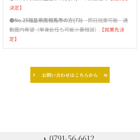
決定】
●No.25福島県南相馬市の方(73)
即日就業可能 通
勤圏内希望（単身赴任も可能※要相談
）
【就業先決
定】
お問い合わせはこちらから
0791-56-6612