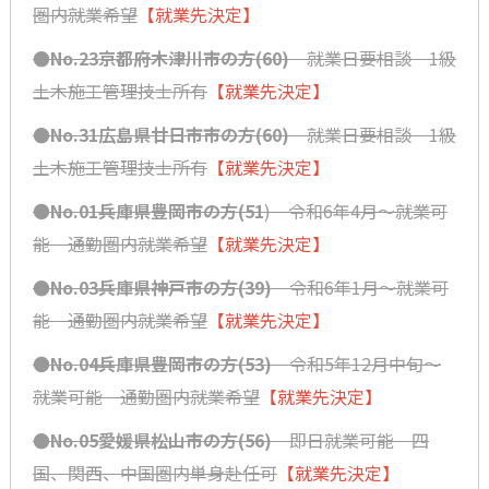
圏内就業希望
【就業先決定】
●No.23京都府木津川市の方(60)
就業日要相談 1級
土木施工管理技士所有
【就業先決定】
●No.31広島県廿日市市の方(60)
就業日要相談 1級
土木施工管理技士所有
【就業先決定】
●
No.01兵庫県豊岡市の方(51
) 令和6年4月～就業可
能 通勤圏内就業希望
【就業先決定】
●No.03兵庫県神戸市の方(39)
令和6年1月～就業可
能 通勤圏内就業希望
【就業先決定】
●
No.04兵庫県豊岡市の方(53)
令和5年12月中旬～
就業可能 通勤圏内就業希望
【就業先決定】
●No.05愛媛県松山市の方(56)
即日就業可能 四
国、関西、中国圏内単身赴任可
【就業先決定】