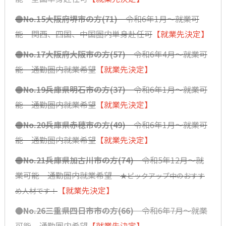
●No.15大阪府堺市の方(71)
令和6年1月～就業可
能 関西、四国、中国圏内単身赴任可
【就業先決定】
●No.17大阪府大阪市の方(57)
令和6年4月～就業可
能 通勤圏内就業希望
【就業先決定】
●No.19兵庫県明石市の方(37)
令和6年1月～就業可
能 通勤圏内就業希望
【就業先決定】
●No.20兵庫県赤穂市の方(49)
令和6年1月～就業可
能 通勤圏内就業希望
【就業先決定】
●No.21兵庫県加古川市の方(74)
令和5年12月～就
業可能 通勤圏内就業希望
★ピックアップ中のおすす
【就業先決定】
め人材です！
●No.26三重県四日市市の方(66)
令和6年7月～就業
可能 通勤圏内希望
【就業先決定】