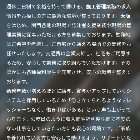
週休二日制で余裕を持って働ける、
施工管理
業務の求人
情報をお探しの方に最適な環境が整っております。
大阪
をはじめ、関西各地の現場で発注者支援業務や現場の管
理業務に従事いただける方を募集しております。勤務地
はご希望を考慮し、ご自宅から通える場所での業務をお
任せいたします。交通費は全額支給し、社宅もご用意す
るため、安心して業務に取り組んでいただけます。その
ほかにも各種福利厚生を充実させ、安心の環境を整えて
おります。
勤務年数が増えるほどに給与、賞与がアップしていくシ
ステムを採用しているため「急き立てられるようなプレ
ッシャーもなく、働き甲斐がある」という声も上がって
おります。公務員のように収入面や福利厚生面で不安の
ない仕事をしていきたい方にも安心の環境です。ご家族
を養われている方も安心して働けるよう、サポートいた