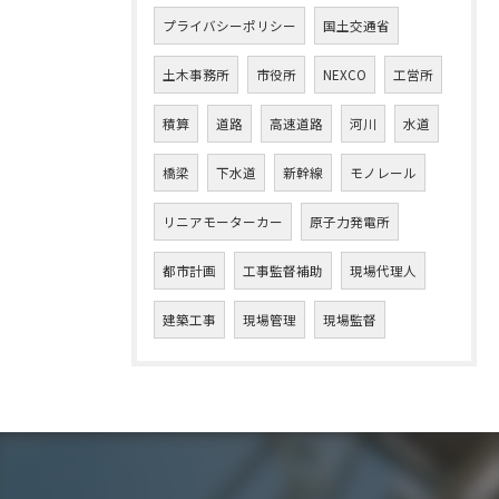
プライバシーポリシー
国土交通省
土木事務所
市役所
NEXCO
工営所
積算
道路
高速道路
河川
水道
橋梁
下水道
新幹線
モノレール
リニアモーターカー
原子力発電所
都市計画
工事監督補助
現場代理人
建築工事
現場管理
現場監督