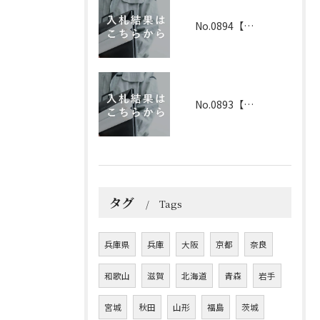
No.0894【兵庫】2026年3月19日 入札結果
No.0893【兵庫】2026年3月25日 入札結果
タグ
Tags
兵庫県
兵庫
大阪
京都
奈良
和歌山
滋賀
北海道
青森
岩手
宮城
秋田
山形
福島
茨城