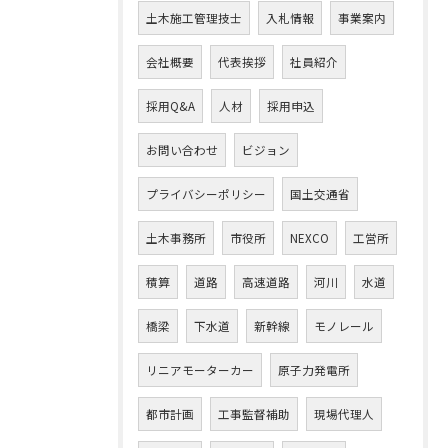
土木施工管理技士
入札情報
事業案内
会社概要
代表挨拶
社員紹介
採用Q&A
人材
採用申込
お問い合わせ
ビジョン
プライバシーポリシー
国土交通省
土木事務所
市役所
NEXCO
工営所
積算
道路
高速道路
河川
水道
橋梁
下水道
新幹線
モノレール
リニアモーターカー
原子力発電所
都市計画
工事監督補助
現場代理人