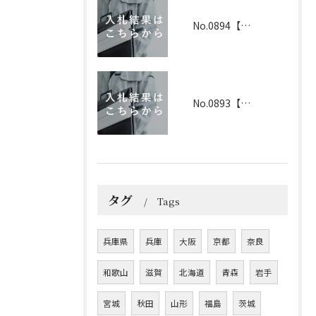
No.0894【兵庫】2026年3月19日 入札結果
No.0893【兵庫】2026年3月25日 入札結果
タグ
Tags
兵庫県
兵庫
大阪
京都
奈良
和歌山
滋賀
北海道
青森
岩手
宮城
秋田
山形
福島
茨城