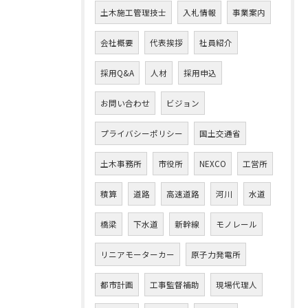
土木施工管理技士
入札情報
事業案内
会社概要
代表挨拶
社員紹介
採用Q&A
人材
採用申込
お問い合わせ
ビジョン
プライバシーポリシー
国土交通省
土木事務所
市役所
NEXCO
工営所
積算
道路
高速道路
河川
水道
橋梁
下水道
新幹線
モノレール
リニアモーターカー
原子力発電所
都市計画
工事監督補助
現場代理人