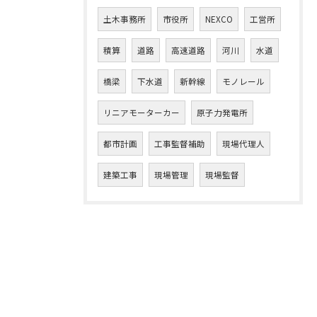
土木事務所
市役所
NEXCO
工営所
積算
道路
高速道路
河川
水道
橋梁
下水道
新幹線
モノレール
リニアモーターカー
原子力発電所
都市計画
工事監督補助
現場代理人
建築工事
現場管理
現場監督