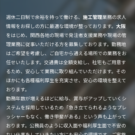
週休二日制で余裕を持って働ける、
施工管理
業務の求人
情報をお探しの方に最適な環境が整っております。
大阪
をはじめ、関西各地の現場で発注者支援業務や現場の管
理業務に従事いただける方を募集しております。勤務地
はご希望を考慮し、ご自宅から通える場所での業務をお
任せいたします。交通費は全額支給し、社宅もご用意す
るため、安心して業務に取り組んでいただけます。その
ほかにも各種福利厚生を充実させ、安心の環境を整えて
おります。
勤務年数が増えるほどに給与、賞与がアップしていくシ
ステムを採用しているため「急き立てられるようなプレ
ッシャーもなく、働き甲斐がある」という声も上がって
おります。公務員のように収入面や福利厚生面で不安の
ない仕事をしていきたい方にも安心の環境です。ご家族