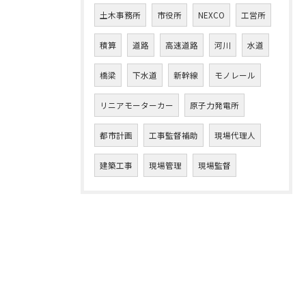
土木事務所
市役所
NEXCO
工営所
積算
道路
高速道路
河川
水道
橋梁
下水道
新幹線
モノレール
リニアモーターカー
原子力発電所
都市計画
工事監督補助
現場代理人
建築工事
現場管理
現場監督