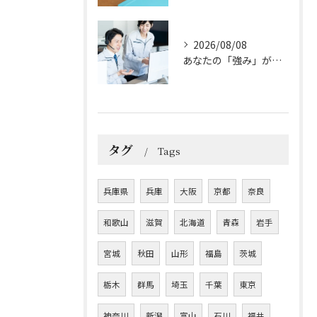
2026/08/08
あなたの「強み」が活きる！施工管理で広がる可能性
タグ
Tags
兵庫県
兵庫
大阪
京都
奈良
和歌山
滋賀
北海道
青森
岩手
宮城
秋田
山形
福島
茨城
栃木
群馬
埼玉
千葉
東京
神奈川
新潟
富山
石川
福井