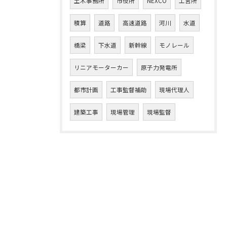
土木事務所
市役所
NEXCO
工営所
積算
道路
高速道路
河川
水道
橋梁
下水道
新幹線
モノレール
リニアモーターカー
原子力発電所
都市計画
工事監督補助
現場代理人
建築工事
現場管理
現場監督