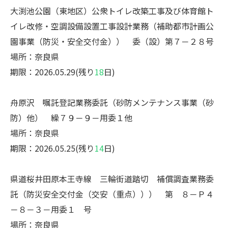
大渕池公園（東地区）公衆トイレ改築工事及び体育館ト
イレ改修・空調設備設置工事設計業務（補助都市計画公
園事業（防災・安全交付金）） 委（設）第７－２８号
場所：奈良県
期限：2026.05.29(残り
18
日)
舟原沢 嘱託登記業務委託（砂防メンテナンス事業（砂
防）他） 繰７９－９－用委１他
場所：奈良県
期限：2026.05.25(残り
14
日)
県道桜井田原本王寺線 三輪街道踏切 補償調査業務委
託（防災安全交付金（交安（重点））） 第 ８－Ｐ４
－８－３－用委１ 号
場所：奈良県