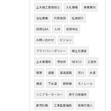
土木施工管理技士
入札情報
事業案内
会社概要
代表挨拶
社員紹介
採用Q&A
人材
採用申込
お問い合わせ
ビジョン
プライバシーポリシー
国土交通省
土木事務所
市役所
NEXCO
工営所
積算
道路
高速道路
河川
水道
橋梁
下水道
新幹線
モノレール
リニアモーターカー
原子力発電所
都市計画
工事監督補助
現場代理人