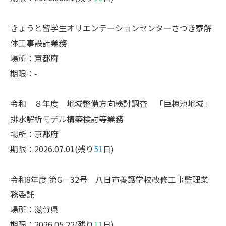
きょうと留学生オリエンテーションセンターさつき寮解
体工事設計業務
場所：京都府
期限：-
令和 ８年度 地域整備方向検討調査 「巨椋池地域」
排水解析モデル構築検討等業務
場所：京都府
期限：2026.07.01(残り
51
日)
令和8年度 第G－32号 八日市養護学校改修工事監理業
務委託
場所：滋賀県
期限：2026.05.22(残り
11
日)