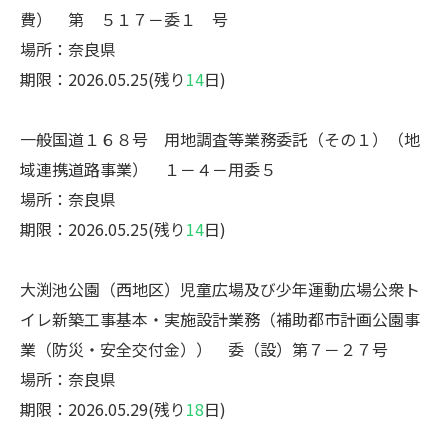
費） 第 ５１７－委１ 号
場所：奈良県
期限：2026.05.25(残り
14
日)
一般国道１６８号 用地調査等業務委託（その１）（地
域連携道路事業） １－４－用委５
場所：奈良県
期限：2026.05.25(残り
14
日)
大渕池公園（西地区）児童広場及び少年運動広場公衆ト
イレ新築工事基本・実施設計業務（補助都市計画公園事
業（防災・安全交付金）） 委（設）第７－２７号
場所：奈良県
期限：2026.05.29(残り
18
日)