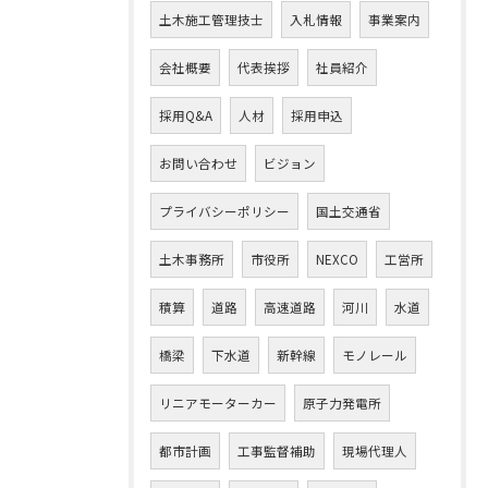
土木施工管理技士
入札情報
事業案内
会社概要
代表挨拶
社員紹介
採用Q&A
人材
採用申込
お問い合わせ
ビジョン
プライバシーポリシー
国土交通省
土木事務所
市役所
NEXCO
工営所
積算
道路
高速道路
河川
水道
橋梁
下水道
新幹線
モノレール
リニアモーターカー
原子力発電所
都市計画
工事監督補助
現場代理人