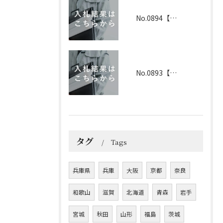
No.0894【兵庫】2026年3月19日 入札結果
No.0893【兵庫】2026年3月25日 入札結果
タグ
Tags
兵庫県
兵庫
大阪
京都
奈良
和歌山
滋賀
北海道
青森
岩手
宮城
秋田
山形
福島
茨城