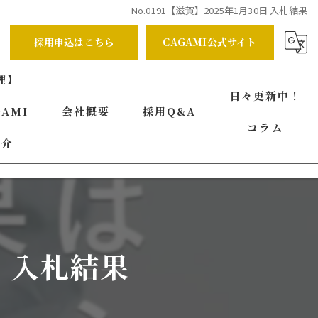
No.0191【滋賀】2025年1月30日 入札結果
採用申込はこちら
CAGAMI公式サイト
理】
日々更新中！
AMI
会社概要
採用Q&A
コラム
紹介
代表挨拶
ビジョン
事業案内
日 入札結果
求める人物像