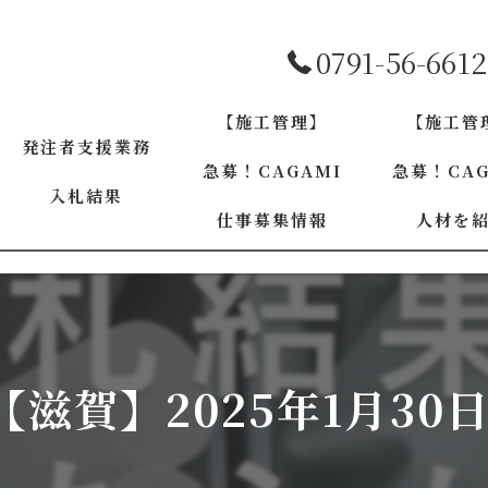
0791-56-6612
【施工管理】
【施工管
発注者支援業務
急募！CAGAMI
急募！CAG
入札結果
仕事募集情報
人材を
兵庫
兵庫
大阪
大阪
京都
91【滋賀】2025年1月30
京都
和歌山
奈良
奈良