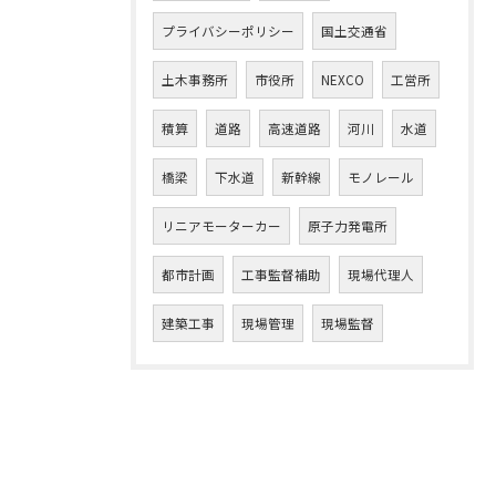
プライバシーポリシー
国土交通省
土木事務所
市役所
NEXCO
工営所
積算
道路
高速道路
河川
水道
橋梁
下水道
新幹線
モノレール
リニアモーターカー
原子力発電所
都市計画
工事監督補助
現場代理人
建築工事
現場管理
現場監督