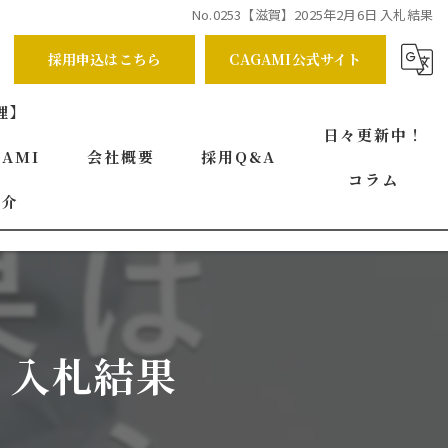
No.0253【滋賀】2025年2月6日 入札結果
採用申込はこちら
CAGAMI公式サイト
理】
日々更新中！
AMI
会社概要
採用Q&A
コラム
紹介
代表挨拶
ビジョン
事業案内
日 入札結果
求める人物像