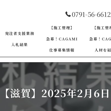
0791-56-6612
【施工管理】
【施工管
発注者支援業務
急募！CAGAMI
急募！CAG
入札結果
仕事募集情報
人材を
兵庫
兵庫
大阪
大阪
京都
53【滋賀】2025年2月6
京都
和歌山
奈良
奈良