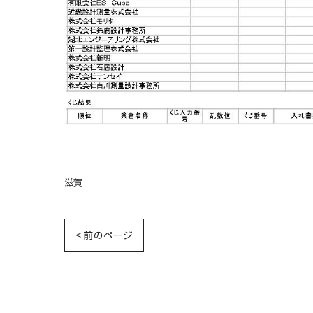
滋賀
< 前のページ