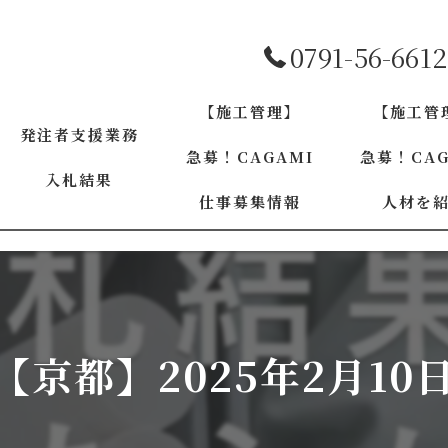
0791-56-6612
【施工管理】
【施工管
発注者支援業務
急募！CAGAMI
急募！CAG
入札結果
仕事募集情報
人材を
兵庫
兵庫
大阪
大阪
京都
27【京都】2025年2月10
京都
和歌山
奈良
奈良