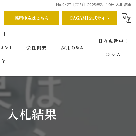
No.0427【京都】2025年2月10日 入札結果
採用申込はこちら
CAGAMI公式サイト
理】
日々更新中！
AMI
会社概要
採用Q&A
コラム
紹介
代表挨拶
ビジョン
事業案内
日 入札結果
求める人物像