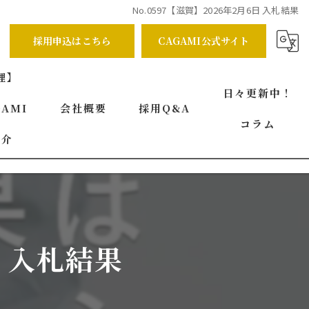
No.0597【滋賀】2026年2月6日 入札結果
採用申込はこちら
CAGAMI公式サイト
理】
日々更新中！
AMI
会社概要
採用Q&A
コラム
紹介
代表挨拶
ビジョン
事業案内
日 入札結果
求める人物像