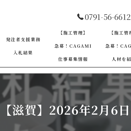
0791-56-6612
【施工管理】
【施工管
発注者支援業務
急募！CAGAMI
急募！CAG
入札結果
仕事募集情報
人材を
兵庫
兵庫
大阪
大阪
京都
97【滋賀】2026年2月6
京都
和歌山
奈良
奈良