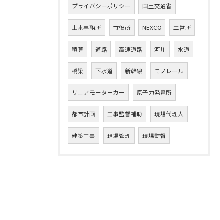
プライバシーポリシー
国土交通省
土木事務所
市役所
NEXCO
工営所
積算
道路
高速道路
河川
水道
橋梁
下水道
新幹線
モノレール
リニアモーターカー
原子力発電所
都市計画
工事監督補助
現場代理人
建築工事
現場管理
現場監督