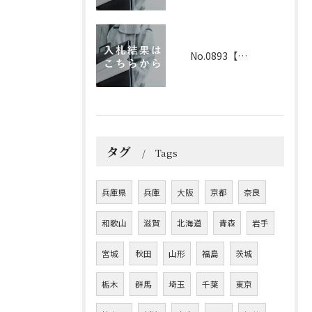
No.0893【兵庫】2026年3月25日 入札結果
タグ
Tags
兵庫県
兵庫
大阪
京都
奈良
和歌山
滋賀
北海道
青森
岩手
宮城
秋田
山形
福島
茨城
栃木
群馬
埼玉
千葉
東京