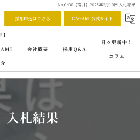
No.0438【福井】2025年2月10日 入札結果
採用申込はこちら
CAGAMI公式サイト
理】
日々更新中！
AMI
会社概要
採用Q&A
コラム
紹介
代表挨拶
ビジョン
事業案内
日 入札結果
求める人物像