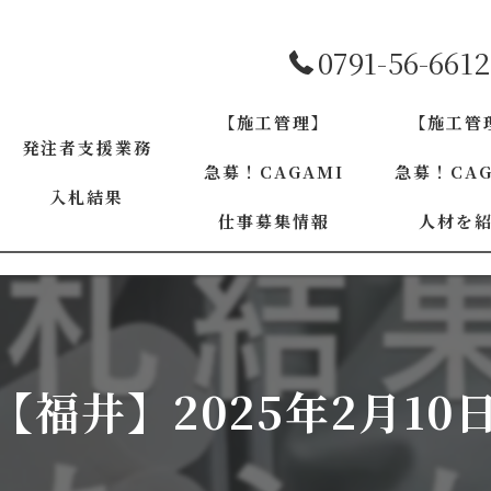
0791-56-6612
【施工管理】
【施工管
発注者支援業務
急募！CAGAMI
急募！CAG
入札結果
仕事募集情報
人材を
兵庫
兵庫
大阪
大阪
京都
38【福井】2025年2月10
京都
和歌山
奈良
奈良