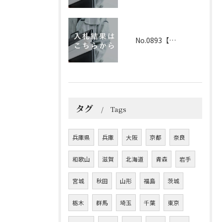
No.0893【兵庫】2026年3月25日 入札結果
タグ
Tags
兵庫県
兵庫
大阪
京都
奈良
和歌山
滋賀
北海道
青森
岩手
宮城
秋田
山形
福島
茨城
栃木
群馬
埼玉
千葉
東京