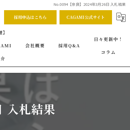
No.0094【奈良】2024年3月26日 入札結果
採用申込はこちら
CAGAMI公式サイト
理】
日々更新中！
AMI
会社概要
採用Q&A
コラム
紹介
代表挨拶
ビジョン
事業案内
日 入札結果
求める人物像