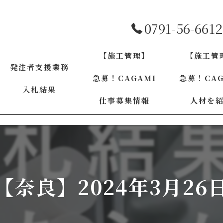
0791-56-6612
【施工管理】
【施工管
発注者支援業務
急募！CAGAMI
急募！CAG
入札結果
仕事募集情報
人材を
兵庫
兵庫
大阪
大阪
京都
94【奈良】2024年3月26
京都
和歌山
奈良
奈良