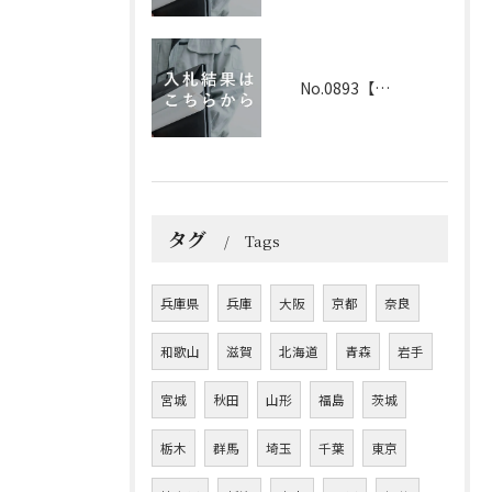
No.0893【兵庫】2026年3月25日 入札結果
タグ
Tags
兵庫県
兵庫
大阪
京都
奈良
和歌山
滋賀
北海道
青森
岩手
宮城
秋田
山形
福島
茨城
栃木
群馬
埼玉
千葉
東京